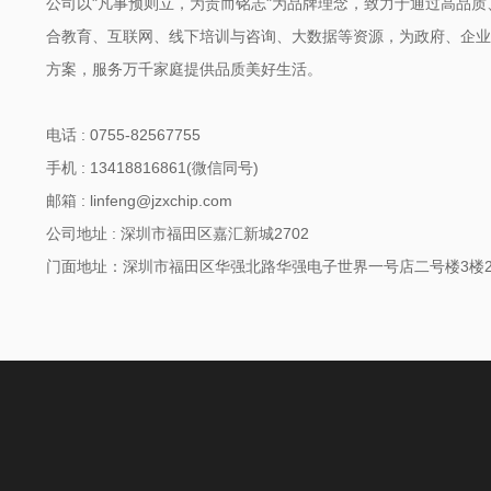
公司以"凡事预则立，为责而铭志"为品牌理念，致力于通过高品
合教育、互联网、线下培训与咨询、大数据等资源，为政府、企业
方案，服务万千家庭提供品质美好生活。
电话 : 0755-82567755
手机 : 13418816861(微信同号)
邮箱 : linfeng@jzxchip.com
公司地址 : 深圳市福田区嘉汇新城2702
门面地址：深圳市福田区华强北路华强电子世界一号店二号楼3楼23